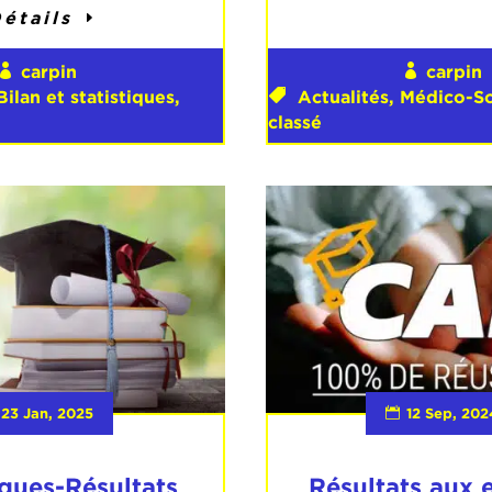
étails
carpin
carpin
Bilan et statistiques
,
Actualités
,
Médico-So
classé
23 Jan, 2025
12 Sep, 202
iques-Résultats
Résultats aux