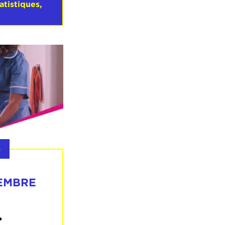
tatistiques
,
5
EMBRE