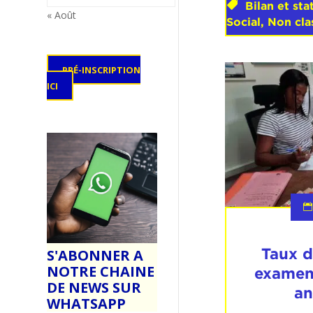
Bilan et sta
« Août
Social
,
Non cla
PRÉ-INSCRIPTION
ICI
Taux d
S'ABONNER A
NOTRE CHAINE
examen
DE NEWS SUR
a
WHATSAPP