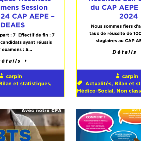
amens Session
du CAP AEPE 
24 CAP AEPE –
2024
DEAES
Nous sommes fiers d’
taux de réussite de 10
part : 7 Effectif de fin : 7
stagiaires au CAP AE
andidats ayant réussis
 examens : 5...
Détails
étails
carpin
carpin
Bilan et statistiques
,
Actualités
,
Bilan et s
Médico-Social
,
Non clas