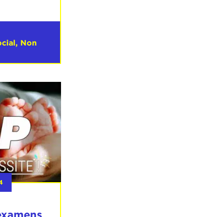
cial
,
Non
4
 examens