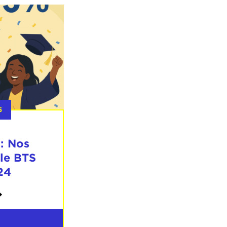
5
 : Nos
 le BTS
24