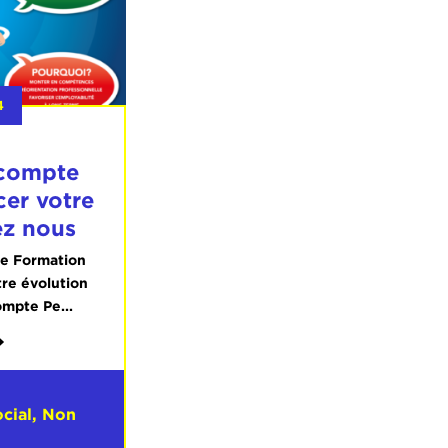
4
 compte
cer votre
ez nous
e Formation
tre évolution
mpte Pe...
cial
,
Non