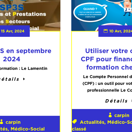
15 Avr, 2024
10 Avr, 202
S en septembre
Utiliser votre
2024
CPF pour finan
formation ch
formation : Le Lamentin
Le Compte Personnel d
étails
(CPF) : un outil pour vo
professionnelle Le Co
Détails
carpin
carpin
Actualités
,
Médico-So
ités
,
Médico-Social
classé