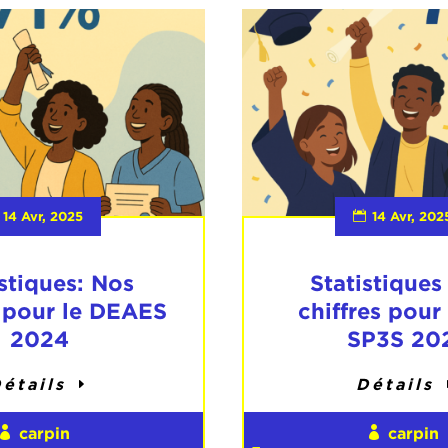
14 Avr, 2025
14 Avr, 202
istiques: Nos
Statistiques
s pour le DEAES
chiffres pour
2024
SP3S 20
étails
Détails
carpin
carpin