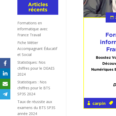
Articles
récents
Formations en
informatique avec
For
France Travail
infor
Fiche Métier
Fra
Accompagnant Éducatif
et Social
Boostez Vo
Statistiques: Nos
Découv
chiffres pour le DEAES
Numériques Es
2024
Statistiques : Nos
D
chiffres pour le BTS
SP3S 2024
Taux de réussite aux
carpin
examens du BTS SP3S
année 2024