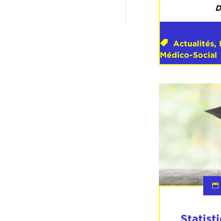
D
Actualités
,
Médico-Social
Statist