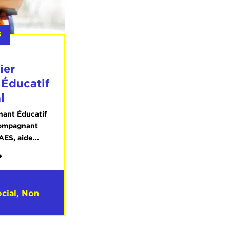
5
ier
Éducatif
l
ant Éducatif
compagnant
AES, aide...
cial
,
Non