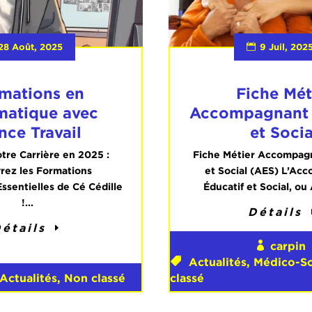
28 Août, 2025
9 Juil, 202
mations en
Fiche Mét
matique avec
Accompagnant 
nce Travail
et Socia
tre Carrière en 2025 :
Fiche Métier Accompagn
rez les Formations
et Social (AES) L’Ac
sentielles de Cé Cédille
Éducatif et Social, ou 
!...
Détails
étails
carpin
Actualités
,
Médico-So
Actualités
,
Non classé
classé