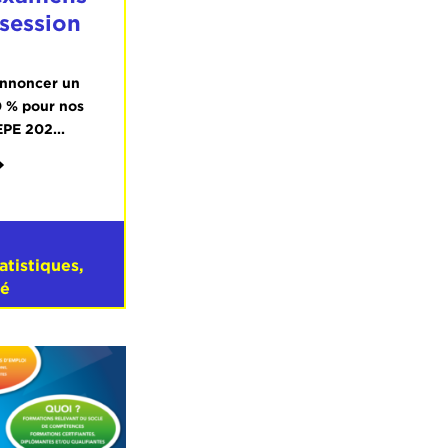
session
annoncer un
0 % pour nos
PE 202...
tatistiques
,
sé