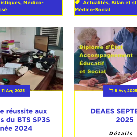
tistiques
,
Médico-
Actualités
,
Bilan et s
ssé
Médico-Social
11 Avr, 2025
8 Avr, 202
e réussite aux
DEAES SEPT
s du BTS SP3S
2025
nnée 2024
Détails